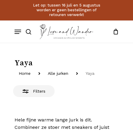
Skip
Let op: tussen 16 juli en 5 augustus
worden er geen bestellingen of
to
Close
Close
Cart
retouren verwerkt
Cart
main
Filters
account
content
Menu
search
Yaya
Home
Alle jurken
Yaya
Filters
Hele fijne warme lange jurk is dit.
Combineer ze stoer met sneakers of juist