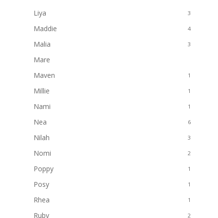
Liya
3
Maddie
4
Malia
3
Mare
4
Maven
1
Millie
1
Nami
1
Nea
6
Nilah
3
Nomi
2
Poppy
1
Posy
1
Rhea
1
Ruby
2