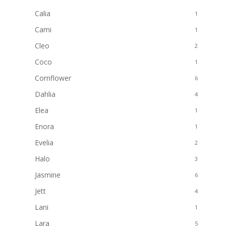
Calia
1
Cami
1
Cleo
2
Coco
1
Cornflower
6
Dahlia
4
Elea
1
Enora
1
Evelia
2
Halo
3
Jasmine
6
Jett
4
Lani
1
Lara
5