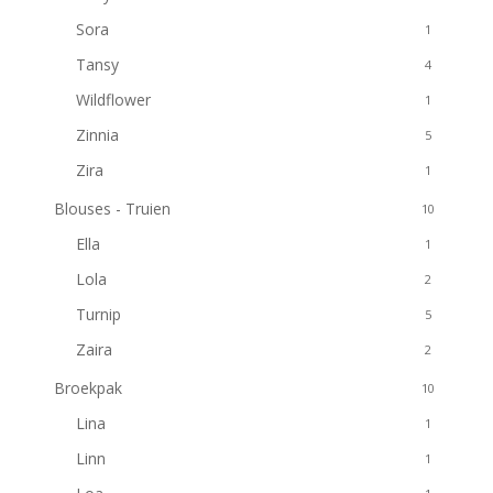
Sora
1
Tansy
4
Wildflower
1
Zinnia
5
Zira
1
Blouses - Truien
10
Ella
1
Lola
2
Turnip
5
Zaira
2
Broekpak
10
Lina
1
Linn
1