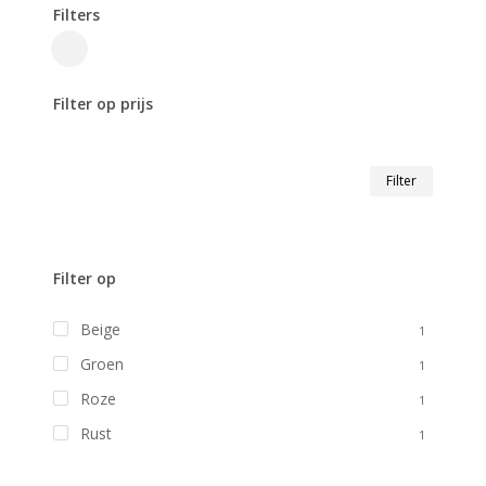
Filters
Close
Filters
Filter op prijs
Min.
Max.
Filter
prijs
prijs
Filter op
Beige
1
Groen
1
Roze
1
Rust
1