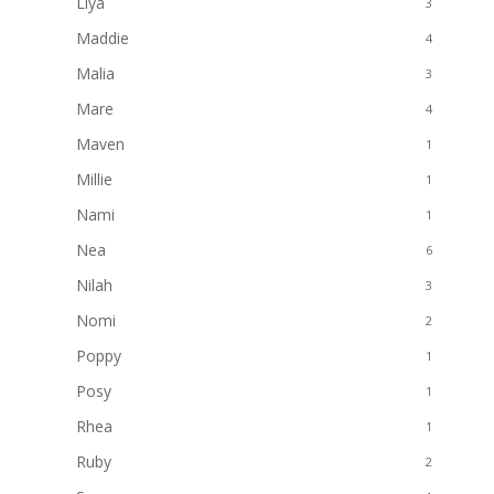
Liya
3
Maddie
4
Malia
3
Mare
4
Maven
1
Millie
1
Nami
1
Nea
6
Nilah
3
Nomi
2
Poppy
1
Posy
1
Rhea
1
Ruby
2