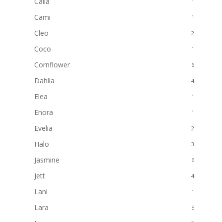
Calia
1
Cami
1
Cleo
2
Coco
1
Cornflower
6
Dahlia
4
Elea
1
Enora
1
Evelia
2
Halo
3
Jasmine
6
Jett
4
Lani
1
Lara
5