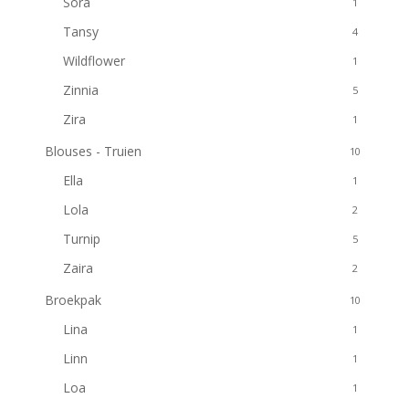
Sora
1
Tansy
4
Wildflower
1
Zinnia
5
Zira
1
Blouses - Truien
10
Ella
1
Lola
2
Turnip
5
Zaira
2
Broekpak
10
Lina
1
Linn
1
Loa
1