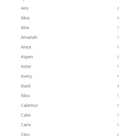
Aire
2
Alira
5
Alva
1
Amariah
1
Anea
1
Aspen
5
Aster
1
Avery
1
Basil
4
Bliss
1
Calamus
1
Calia
1
Cami
1
Cleo
2