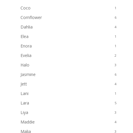
Coco
1
Cornflower
6
Dahlia
4
Elea
1
Enora
1
Evelia
2
Halo
3
Jasmine
6
Jett
4
Lani
1
Lara
5
Liya
3
Maddie
4
Malia
3