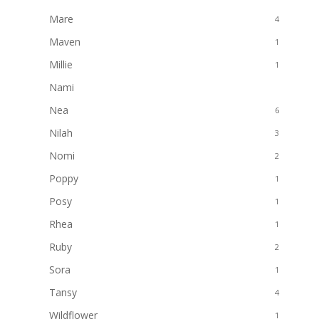
Mare
4
Maven
1
Millie
1
Nami
1
Nea
6
Nilah
3
Nomi
2
Poppy
1
Posy
1
Rhea
1
Ruby
2
Sora
1
Tansy
4
Wildflower
1