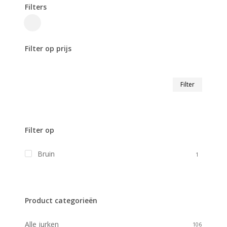
Filters
Close
Filters
Filter op prijs
Min.
Max.
Filter
prijs
prijs
Filter op
Bruin
1
Product categorieën
Alle jurken
106