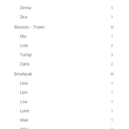
Zinnia
5
Zira
1
Blouses - Truien
10
Ella
1
Lola
2
Turnip
5
Zaira
2
Broekpak
10
Lina
1
Linn
1
Loa
1
Lune
1
Mae
1