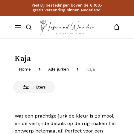
Skip
Yes! Bij bestellingen boven de € 100,-
gratis verzending binnen Nederland.
to
Close
Close
Cart
Cart
main
account
Filters
Menu
content
search
Kaja
Home
Alle jurken
Kaja
Filters
Wat een prachtige jurk de kleur is zo mooi,
en de verfijnde details op de rug maken het
ontwerp helemaal af. Perfect voor een