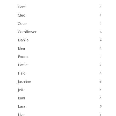
Cami
1
Cleo
2
Coco
1
Cornflower
6
Dahlia
4
Elea
1
Enora
1
Evelia
2
Halo
3
Jasmine
6
Jett
4
Lani
1
Lara
5
Liya
3