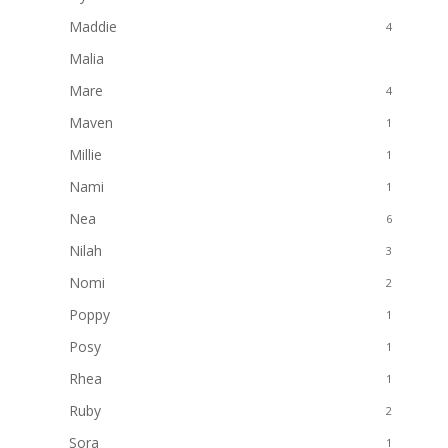
Maddie
4
Malia
3
Mare
4
Maven
1
Millie
1
Nami
1
Nea
6
Nilah
3
Nomi
2
Poppy
1
Posy
1
Rhea
1
Ruby
2
Sora
1