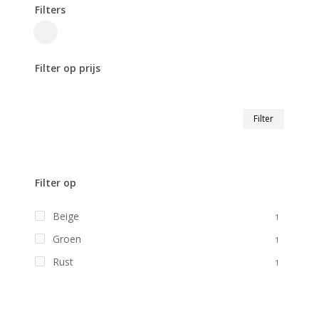
Filters
Close
Filters
Filter op prijs
Min.
Max.
Filter
prijs
prijs
Filter op
Beige
1
Groen
1
Rust
1