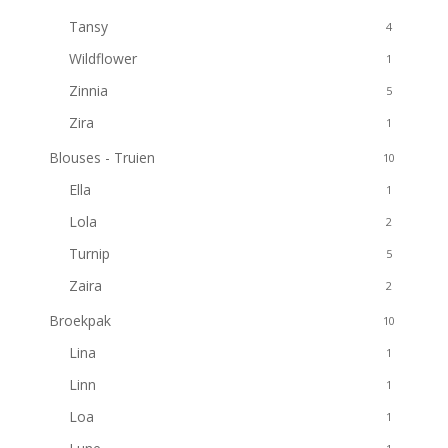
Tansy
4
Wildflower
1
Zinnia
5
Zira
1
Blouses - Truien
10
Ella
1
Lola
2
Turnip
5
Zaira
2
Broekpak
10
Lina
1
Linn
1
Loa
1