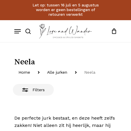
Skip
Let op: tussen 16 juli en 5 augustus
worden er geen bestellingen of
to
Close
Close
Cart
retouren verwerkt
Cart
main
Filters
account
content
Menu
search
Neela
Home
Alle jurken
Neela
Filters
De perfecte jurk bestaat, en deze heeft zelfs
zakken! Niet alleen zit hij heerlijk, maar hij