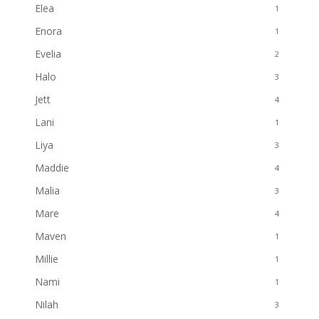
Elea
1
Enora
1
Evelia
2
Halo
3
Jett
4
Lani
1
Liya
3
Maddie
4
Malia
3
Mare
4
Maven
1
Millie
1
Nami
1
Nilah
3