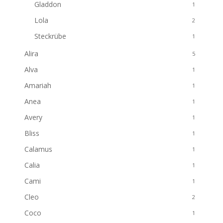
Gladdon
1
Lola
2
Steckrübe
1
Alira
5
Alva
1
Amariah
1
Anea
1
Avery
1
Bliss
1
Calamus
1
Calia
1
Cami
1
Cleo
2
Coco
1