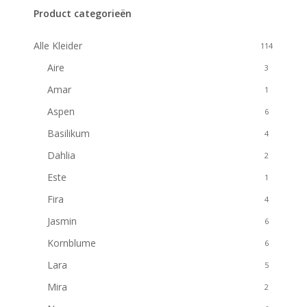
Filters
Product categorieën
Alle Kleider
114
Aire
3
Amar
1
Aspen
6
Basilikum
4
Dahlia
2
Este
1
Fira
4
Jasmin
6
Kornblume
6
Lara
5
Mira
2