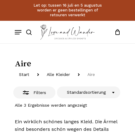
Skip
Let op: tussen 16 juli en 5 augustus
worden er geen bestellingen of
to
Close
Close
Cart
retouren verwerkt
Cart
main
Filters
account
content
Menu
search
Aire
Start
Alle Kleider
Aire
Standardsortierung
Filters
Alle 3 Ergebnisse werden angezeigt
Ein wirklich schönes langes Kleid. Die Ärmel
sind besonders schön wegen des Details