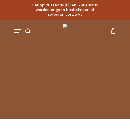
Cart
Skip
Let op: tussen 16 juli en 5 augustus
worden er geen bestellingen of
to
Close
retouren verwerkt
main
Cart
account
content
Menu
search