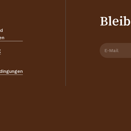
Bleib
nd
en
g
dingungen