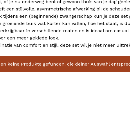
it, of je nu onderweg bent of gewoon thuis van je dag genie
eft een stijlvolle, asymmetrische afwerking bij de schoude
ok tijdens een (beginnende) zwangerschap kun je deze set
n groeiende buik wat korter kan vallen, hoe het staat, is d
 verkrijgbaar in verschillende maten en is ideaal om casua
or een meer geklede look.
atie van comfort en stijl, deze set wil je niet meer uittre
en keine Produkte gefunden, die deiner Auswahl entspre