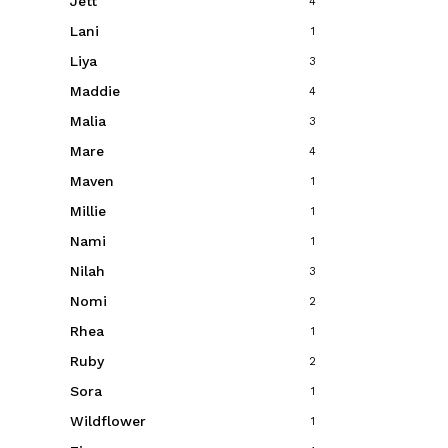
Jett
4
Lani
1
Liya
3
Maddie
4
Malia
3
Mare
4
Maven
1
Millie
1
Nami
1
Nilah
3
Nomi
2
Rhea
1
Ruby
2
Sora
1
Wildflower
1