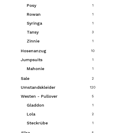
Posy
1
Rowan
1
Syringa
1
Tansy
3
Zinnie
1
Hosenanzug
10
Jumpsuits
1
Mahonie
1
Sale
2
Umstandskleider
120
Westen - Pullover
5
Gladdon
1
Lola
2
Steckrübe
1
Alira
5