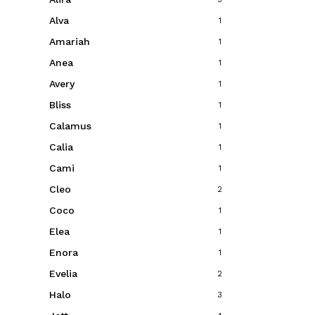
Alva
1
Amariah
1
Anea
1
Avery
1
Bliss
1
Calamus
1
Calia
1
Cami
1
Cleo
2
Coco
1
Elea
1
Enora
1
Evelia
2
Halo
3