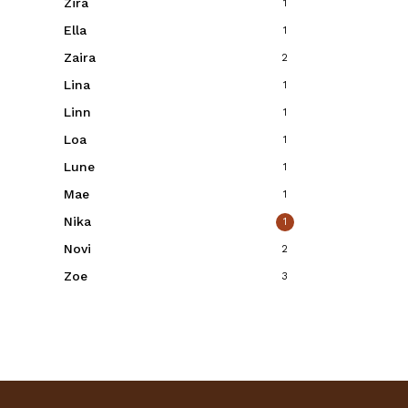
Zira
1
Ella
1
Zaira
2
Lina
1
Linn
1
Loa
1
Lune
1
Mae
1
Nika
1
Novi
2
Zoe
3