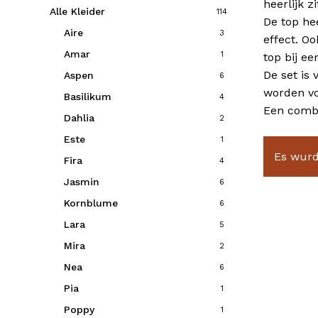
heerlijk z
Alle Kleider
114
De top he
Aire
3
effect. O
Amar
1
top bij ee
De set is
Aspen
6
worden vo
Basilikum
4
Een combin
Dahlia
2
Este
1
Es wurd
Fira
4
Jasmin
6
Kornblume
6
Lara
5
Mira
2
Nea
6
Pia
1
Poppy
1