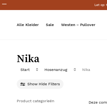
Skip
Let op: 
to
main
content
Alle Kleider
Sale
Westen – Pullover
Nika
Start
Hosenanzug
Nika
Show
Hide
Filters
Product categorieën
Deze comf