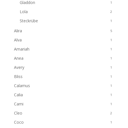
Gladdon
1
Lola
2
Steckrübe
1
Alira
5
Alva
1
Amariah
1
Anea
1
Avery
1
Bliss
1
Calamus
1
Calia
1
Cami
1
Cleo
2
Coco
1