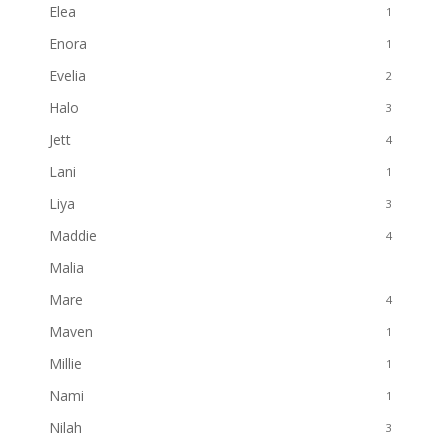
Elea
1
Enora
1
Evelia
2
Halo
3
Jett
4
Lani
1
Liya
3
Maddie
4
Malia
3
Mare
4
Maven
1
Millie
1
Nami
1
Nilah
3