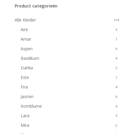
Filters
Product categorieën
Alle Kleider
114
Aire
3
Amar
1
Aspen
6
Basilikum
4
Dahlia
2
Este
1
Fira
4
Jasmin
6
Kornblume
6
Lara
5
Mira
2