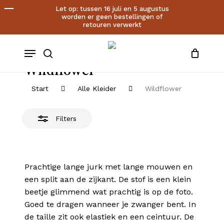
Cart
Skip
Let op: tussen 16 juli en 5 augustus
worden er geen bestellingen of
to
Close
Close
retouren verwerkt
main
Cart
Filters
account
content
Menu
search
Wildflower
Start
Alle Kleider
Wildflower
Filters
Prachtige lange jurk met lange mouwen en
een split aan de zijkant. De stof is een klein
beetje glimmend wat prachtig is op de foto.
Goed te dragen wanneer je zwanger bent. In
de taille zit ook elastiek en een ceintuur. De