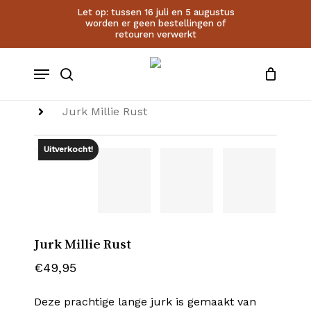
Cart
Skip
Let op: tussen 16 juli en 5 augustus
worden er geen bestellingen of
to
Close
retouren verwerkt
main
Cart
account
content
Menu
search
Home
Alle jurken
Millie
Jurk Millie Rust
Uitverkocht!
Jurk Millie Rust
€
49,95
Deze prachtige lange jurk is gemaakt van