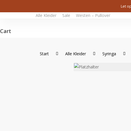
Skip
Let o
to
Alle Kleider
Sale
Westen – Pullover
main
content
Cart
Close
Cart
Start
Alle Kleider
Syringa