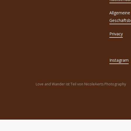
Allgemeine
Geschäftsb
Privacy
Instagram
Love and Wander ist Teil von NicoleAerts Photography