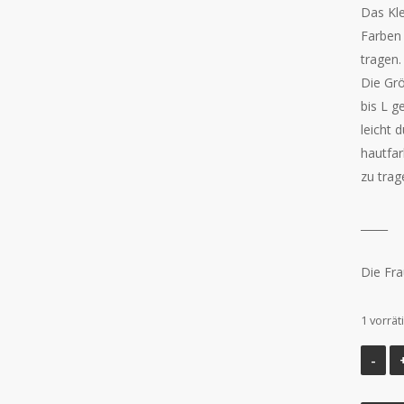
Das Kle
Farben 
tragen.
Die Grö
bis L g
leicht 
hautfa
zu trag
_____
Die Fra
1 vorrät