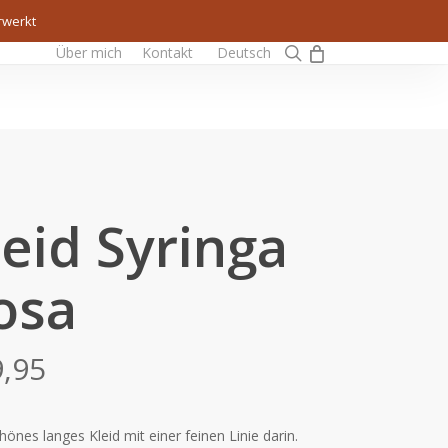
rwerkt
0
search
Über mich
Kontakt
Deutsch
leid Syringa
osa
9,95
hönes langes Kleid mit einer feinen Linie darin.