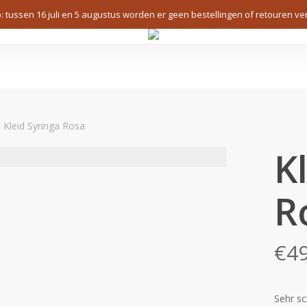
p: tussen 16 juli en 5 augustus worden er geen bestellingen of retouren ve
Kleid Syringa Rosa
K
R
€
4
Sehr sc