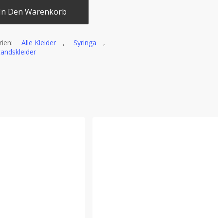
In Den Warenkorb
rien:
Alle Kleider
,
Syringa
,
andskleider