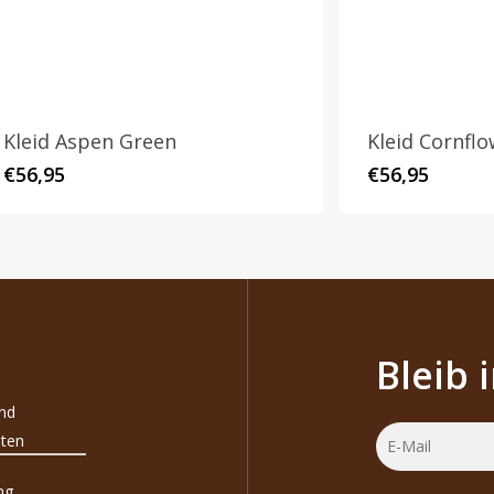
Kleid Aspen Green
Kleid Cornfl
€
56,95
€
56,95
Bleib 
und
ten
ng