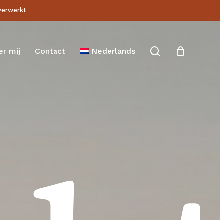
 verwerkt
Close
Cart
search
er mij
Contact
Nederlands