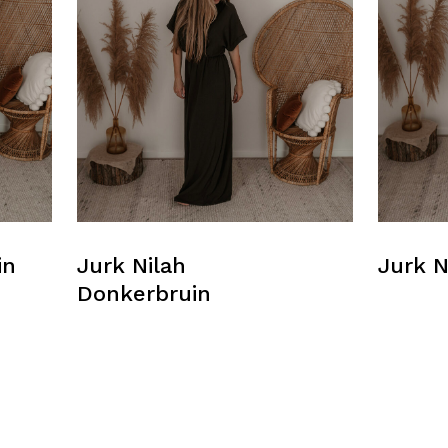
in
Jurk Nilah
Jurk N
Donkerbruin