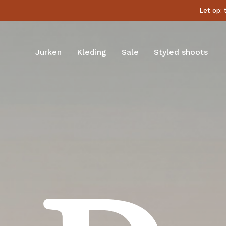
Skip
Let op: 
to
main
content
Jurken
Kleding
Sale
Styled shoots