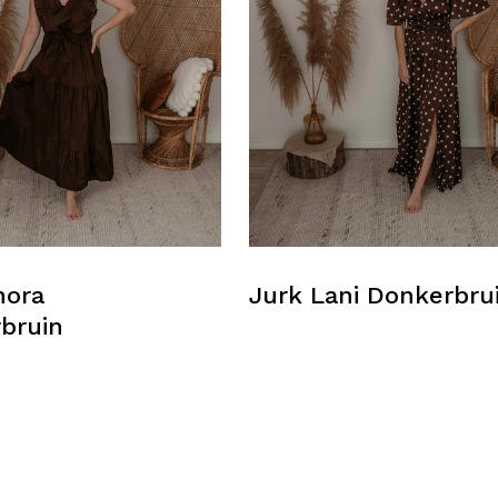
nora
Jurk Lani Donkerbru
bruin