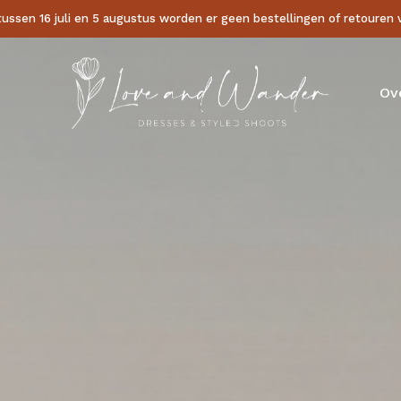
tussen 16 juli en 5 augustus worden er geen bestellingen of retouren
Cart
Ov